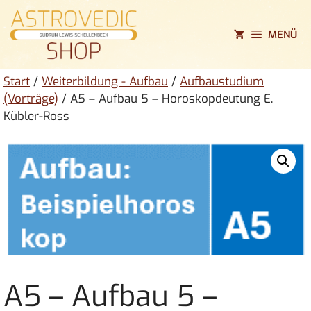
Zum
Inhalt
MENÜ
springen
Start
/
Weiterbildung - Aufbau
/
Aufbaustudium
(Vorträge)
/ A5 – Aufbau 5 – Horoskopdeutung E.
Kübler-Ross
A5 – Aufbau 5 –