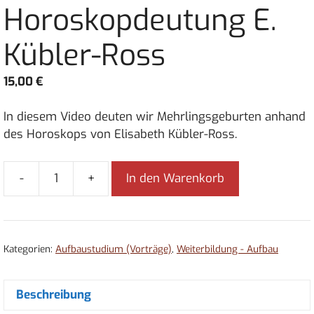
Horoskopdeutung E.
Kübler-Ross
15,00
€
In diesem Video deuten wir Mehrlingsgeburten anhand
des Horoskops von Elisabeth Kübler-Ross.
-
+
In den Warenkorb
A5
-
Aufbau
5
Kategorien:
Aufbaustudium (Vorträge)
,
Weiterbildung - Aufbau
-
Horoskopdeutung
E.
Beschreibung
Kübler-