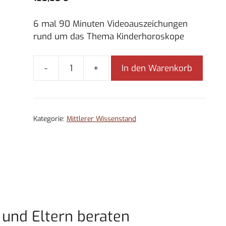
6 mal 90 Minuten Videoauszeichungen
rund um das Thema Kinderhoroskope
-
+
In den Warenkorb
M4
-
Kinderhoroskope
deuten
Kategorie:
Mittlerer Wissenstand
und
Eltern
beraten
Menge
und Eltern beraten