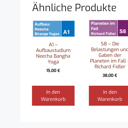
Ähnliche Produkte
S8 – Die
A1 –
Belastungen un
Aufbaustudium
Gaben der
Neecha Bangha
Planeten im Fall 
Yoga
Richard Fidler
15,00
€
38,00
€
In den
In den
Warenkorb
Warenkorb