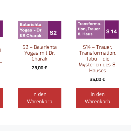
S14 – Trauer,
S2 – Balarishta
d
Transformation,
Yogas mit Dr.
Tabu – die
Charak
–
Mysterien des 8.
28,00
€
Hauses
35,00
€
In den
In den
Warenkorb
Warenkorb