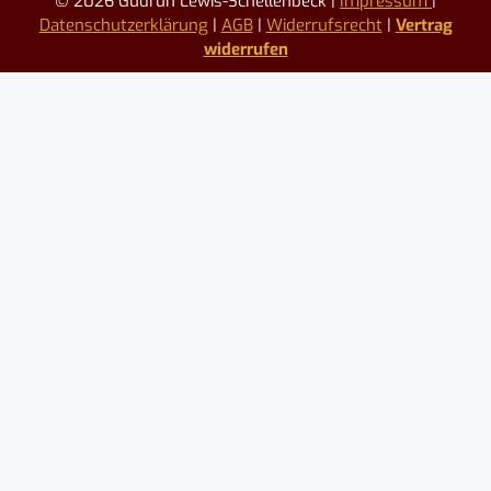
© 2026 Gudrun Lewis-Schellenbeck |
Impressum
|
Datenschutzerklärung
|
AGB
|
Widerrufsrecht
|
Vertrag
widerrufen