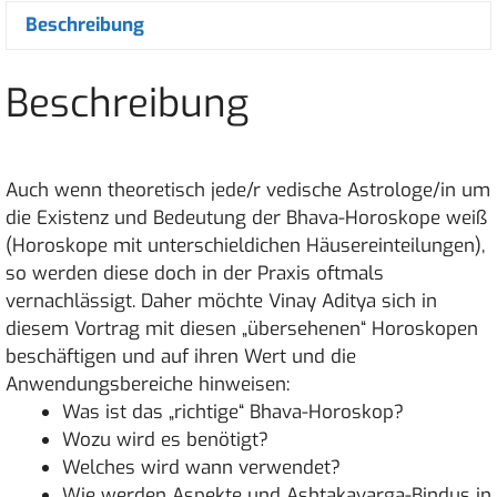
Beschreibung
mit
Vinay
Aditya
Beschreibung
Menge
Auch wenn theoretisch jede/r vedische Astrologe/in um
die Existenz und Bedeutung der Bhava-Horoskope weiß
(Horoskope mit unterschieldichen Häusereinteilungen),
so werden diese doch in der Praxis oftmals
vernachlässigt. Daher möchte Vinay Aditya sich in
diesem Vortrag mit diesen „übersehenen“ Horoskopen
beschäftigen und auf ihren Wert und die
Anwendungsbereiche hinweisen:
Was ist das „richtige“ Bhava-Horoskop?
Wozu wird es benötigt?
Welches wird wann verwendet?
Wie werden Aspekte und Ashtakavarga-Bindus in