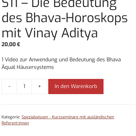
S11 – Die Bedeutung
des Bhava-Horoskops
mit Vinay Aditya
20,00
€
1 Video zur Anwendung und Bedeutung des Bhava
Äqual Häusersystems
-
+
In den Warenkorb
S11
-
Die
Bedeutung
Kategorie:
Spezialwissen - Kurzseminare mit ausländischen
des
Referent:innen
Bhava-
Horoskops